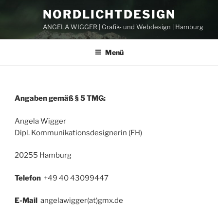
Zum
NORDLICHTDESIGN
Inhalt
ANGELA WIGGER | Grafik- und Webdesign | Hamburg
springen
Menü
VERÖFFENTLICHT
AM
Angaben gemäß § 5 TMG:
Angela Wigger
Dipl. Kommunikationsdesignerin (FH)
20255 Hamburg
Telefon
+49 40 43099447
E-Mail
angelawigger(at)gmx.de